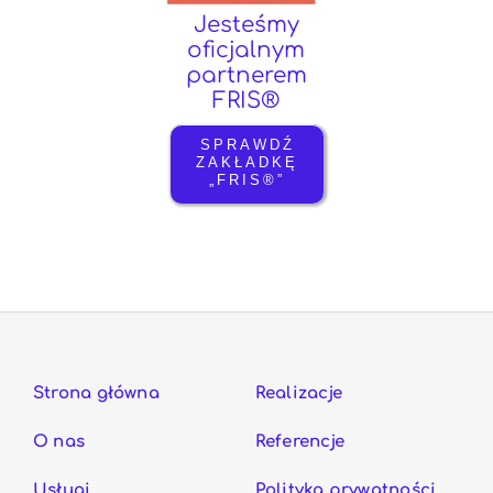
Jesteśmy
oficjalnym
partnerem
FRIS®
SPRAWDŹ
ZAKŁADKĘ
„FRIS®”
Strona główna
Realizacje
O nas
Referencje
Usługi
Polityka prywatności