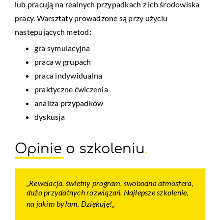
lub pracują na realnych przypadkach z ich środowiska
pracy. Warsztaty prowadzone są przy użyciu
następujących metod:
gra symulacyjna
praca w grupach
praca indywidualna
praktyczne ćwiczenia
analiza przypadków
dyskusja
Opinie o szkoleniu
.
„Rewelacja, świetny program, swobodna atmosfera,
„Szkolenie bardzo ciekawe i mega przydatne.
„
dużo przydatnych rozwiązań. Najlepsze szkolenie,
na jakim byłam. Dziękuję!
„
Łukasz
,
uczestnik szkolenia